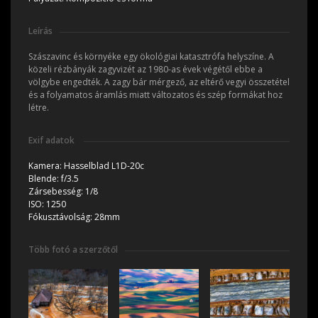
Leírás
Szászavinc és környéke egy ökológiai katasztrófa helyszíne. A
közeli rézbányák zagyvizét az 1980-as évek végétől ebbe a
völgybe engedték. A zagy bár mérgező, az eltérő vegyi összetétel
és a folyamatos áramlás miatt változatos és szép formákat hoz
létre.
Exif adatok
Kamera:
Hasselblad L1D-20c
Blende:
f/3.5
Zársebesség:
1/8
ISO:
1250
Fókusztávolság:
28mm
Több fotó a szerzőtől