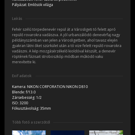
Pályázat:
Emlősök világa
Leírás
Fehér szélű törpedenevér repül át a Városligeti tó felett apró
repülő rovarokra vadászva. A jól urbanizálódó denevérfaj nagy
példányszámban van jelen a Városligetben, ahol tavasz elején
gyakran látni őket szürkület után a tó vize felett repülő rovarokra
vadászni. A kép mozgásérzékelő kioldóval készült, a denevér
röptének fázisait stroboszkóp módban működő vaku
merevítette ki.
Exif adatok
Kamera:
NIKON CORPORATION NIKON D810
Blende:
f/13.0
Zársebesség:
1/2
ISO:
3200
Fókusztávolság:
35mm
Több fotó a szerzőtől