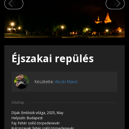
Éjszakai repülés
Készítette:
Aliczki Manó
Adatlap
Díjak:
Emlősök világa, 2025, May
Helyszín:
Budapest
Faj:
Fehér szélű törpedenevér
Kulcsszavak:
fehér szélű törpedenevér