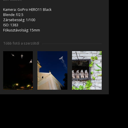
Kamera:
GoPro HERO11 Black
Blende:
f/2.5
Zársebesség:
1/100
ISO:
1383
Fókusztávolság:
15mm
Több fotó a szerzőtől
iratkozás