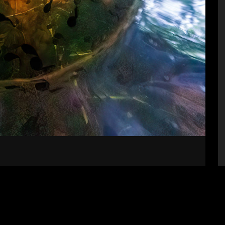
bályzat
Impresszum
Támogatók
Fel