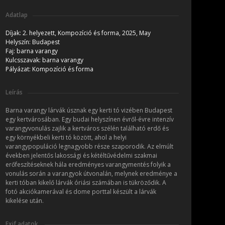
Adatlap
Díjak:
2. helyezett,
Kompozíció és forma, 2025, May
Helyszín:
Budapest
Faj:
barna varangy
Kulcsszavak:
barna varangy
Pályázat:
Kompozíció és forma
Leírás
Barna varangy lárvák úsznak egy kerti tó vizében Budapest
egy kertvárosában. Egy budai helyszínen évről-évre intenzív
varangyvonulás zajlik a kertváros szélén található erdő és
egy környékbeli kerti tó között, ahol a helyi
varangypopuláció legnagyobb része szaporodik. Az elmúlt
években jelentős lakossági és kétéltűvédelmi szakmai
erőfeszítéseknek hála eredményes varangymentés folyik a
vonulás során a varangyok útvonalán, melynek eredménye a
kerti tóban kikelő lárvák óriási számában is tükröződik. A
fotó akciókamerával és dome porttal készült a lárvák
kikelése után.
Exif adatok