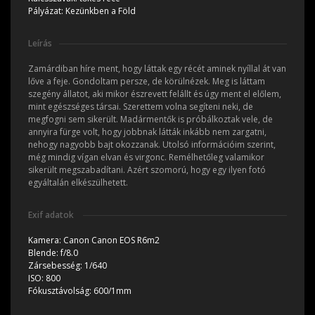
Pályázat:
Kezünkben a Föld
Leírás
Zamárdiban híre ment, hogy láttak egy récét aminek nyíllal át van
lőve a feje. Gondoltam persze, de körülnézek. Meg is láttam
szegény állatot, aki mikor észrevett felállt és úgy ment el előlem,
mint egészséges társai. Szerettem volna segíteni neki, de
megfogni sem sikerült. Madármentők is próbálkoztak vele, de
annyira fürge volt, hogy jobbnak látták inkább nem zargatni,
nehogy nagyobb bajt okozzanak. Utolsó információim szerint,
még mindig vígan elvan és virgonc. Remélhetőleg valamikor
sikerült megszabadítani. Azért szomorú, hogy egy ilyen fotó
egyáltalán elkészülhetett.
Exif adatok
Kamera:
Canon Canon EOS R6m2
Blende:
f/8.0
Zársebesség:
1/640
ISO:
800
Fókusztávolság:
600/1mm