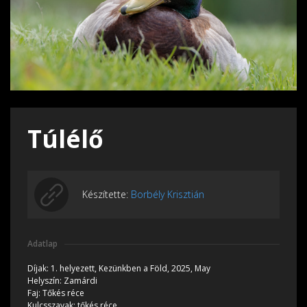
Túlélő
Készítette:
Borbély Krisztián
Adatlap
Díjak:
1. helyezett,
Kezünkben a Föld, 2025, May
Helyszín:
Zamárdi
Faj:
Tőkés réce
Kulcsszavak:
tőkés réce