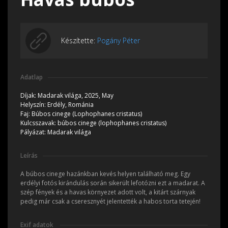
Készítette:
Pogány Péter
Adatlap
Díjak:
Madarak világa, 2025, May
Helyszín:
Erdély, Románia
Faj:
Búbos cinege (Lophophanes cristatus)
Kulcsszavak:
búbos cinege (lophophanes cristatus)
Pályázat:
Madarak világa
Leírás
A búbos cinege hazánkban kevés helyen található meg. Egy
erdélyi fotós kirándulás során sikerült lefotózni ezt a madarat. A
szép fények és a havas környezet adott volt, a kitárt szárnyak
pedig már csak a cseresznyét jelentették a habos torta tetején!
Exif adatok