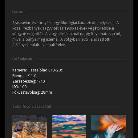
Leírás
Szászavinc és környéke egy ökológiai katasztrófa helyszíne. A
közeli rézbányák zagyvizét az 1980-as évek végétől ebbe a
völgybe engedték. A zagy szintje a mai napig folyamatosan nő,
mivel a bánya még üzemel. A völgyben lévő , elárasztott
élőlények halálra vannak ítélve.
Exif adatok
Kamera:
Hasselblad L1D-20c
Blende:
f/11.0
Zársebesség:
1/40
ISO:
100
Fókusztávolság:
28mm
Több fotó a szerzőtől