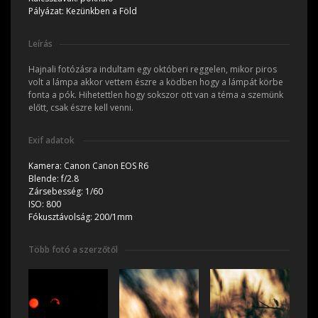
Pályázat:
Kezünkben a Föld
Leírás
Hajnali fotózásra indultam egy októberi reggelen, mikor piros
volt a lámpa akkor vettem észre a ködben hogy a lámpát körbe
fonta a pók. Hihetettlen hogy sokszor ott van a téma a szemünk
előtt, csak észre kell venni.
Exif adatok
Kamera:
Canon Canon EOS R6
Blende:
f/2.8
Zársebesség:
1/60
ISO:
800
Fókusztávolság:
200/1mm
Több fotó a szerzőtől