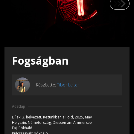
Fogságban
Készítette:
Tibor Leiter
Adatlap
Díjak:
3. helyezett,
Kezünkben a Föld, 2025, May
Helyszín:
Németország, Diessen am Ammersee
Faj:
Pókháló
Kulcsszavak:
pókháló