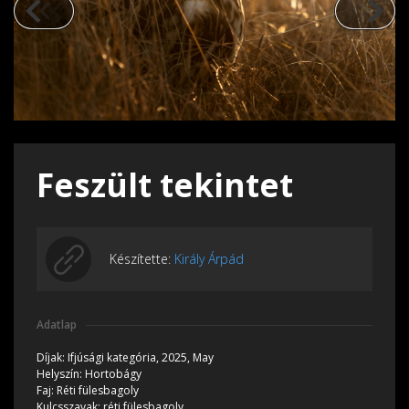
Feszült tekintet
Készítette:
Király Árpád
Adatlap
Díjak:
Ifjúsági kategória, 2025, May
Helyszín:
Hortobágy
Faj:
Réti fülesbagoly
Kulcsszavak:
réti fülesbagoly