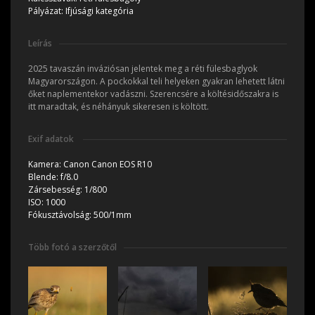
Pályázat:
Ifjúsági kategória
Leírás
2025 tavaszán inváziósan jelentek meg a réti fülesbaglyok
Magyarországon. A pockokkal teli helyeken gyakran lehetett látni
őket naplementekor vadászni. Szerencsére a költésidőszakra is
itt maradtak, és néhányuk sikeresen is költött.
Exif adatok
Kamera:
Canon Canon EOS R10
Blende:
f/8.0
Zársebesség:
1/800
ISO:
1000
Fókusztávolság:
500/1mm
Több fotó a szerzőtől