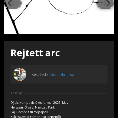
Rejtett arc
Készítette:
Litauszki Tibor
Adatlap
Díjak:
Kompozíció és forma, 2025, May
Helyszín:
Őrségi Nemzeti Park
Faj:
Gömbhasú törpepók
Kulcsszavak:
gömbhasú törpepók