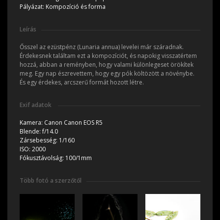
Pályázat:
Kompozíció és forma
Leírás
Ősszel az ezüstpénz (Lunaria annua) levelei már száradnak.
Érdekesnek találtam ezt a kompozíciót, és napokig visszatértem
hozzá, abban a reményben, hogy valami különlegeset örökítek
meg. Egy nap észrevettem, hogy egy pók költözött a növénybe.
És egy érdekes, arcszerű formát hozott létre.
Exif adatok
Kamera:
Canon Canon EOS R5
Blende:
f/14.0
Zársebesség:
1/160
ISO:
2000
Fókusztávolság:
100/1mm
Több fotó a szerzőtől