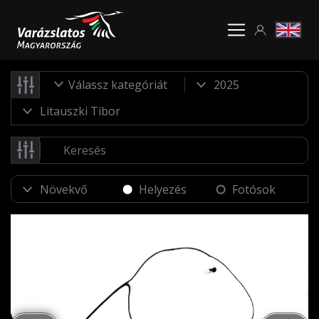
Válassz kategóriát
Helyezés
Fotósok