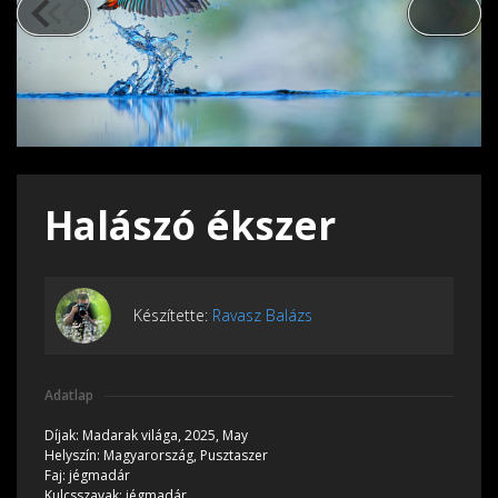
Halászó ékszer
Készítette:
Ravasz Balázs
Adatlap
Díjak:
Madarak világa, 2025, May
Helyszín:
Magyarország, Pusztaszer
Faj:
jégmadár
Kulcsszavak:
jégmadár