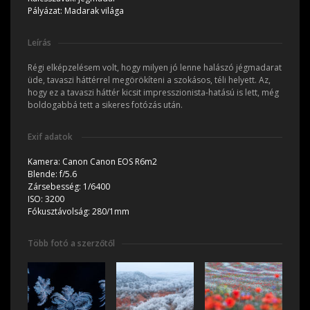
Pályázat:
Madarak világa
Leírás
Régi elképzelésem volt, hogy milyen jó lenne halászó jégmadarat
üde, tavaszi háttérrel megörökíteni a szokásos, téli helyett. Az,
hogy ez a tavaszi háttér kicsit impresszionista-hatású is lett, még
boldogabbá tett a sikeres fotózás után.
Exif adatok
Kamera:
Canon Canon EOS R6m2
Blende:
f/5.6
Zársebesség:
1/6400
ISO:
3200
Fókusztávolság:
280/1mm
Több fotó a szerzőtől