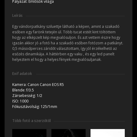
Pályázat:
Emlősök világa
Leírás
Egy vándorpatkány sziluettje látható a képen, amint a szakadó
esőben egy farönk tetején ül. Több tucat estét kint töltöttem
hogy az elképzelt kép megvalósuljon. És azt vettem észre hogy
igazán akkor jó a fotó ha a szakadó esőben fotózom a patkányt.
0,5 másodperces záridőt választottam, így jól érzékelhető az
esőzés dinamikája. A háttérben egy vaku , és egy led panelt
helyeztem el hogy a helyes fények megvalósuljanak.
Exif adatok
Kamera:
Canon Canon EOS R5
Blende:
f/3.5
Zársebesség:
1/2
ISO:
1000
Fókusztávolság:
125/1mm
Több fotó a szerzőtől