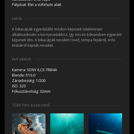
Pályázat:
Élet a vízfelszín alatt
Leírás
A bikacápák egyedülálló módon képesek tökéletesen
alkalmazkodni a környezetükhöz, így sós és édesvízben egyaránt
képesek élni. A bikacápák nevüket rövid, tompa fejükről, erős
testükről kapták nevüket.
Exif adatok
Kamera:
SONY ILCE-7RM4A
Blende:
f/16.0
Zársebesség:
1/200
ISO:
320
Fókusztávolság:
32mm
Több fotó a szerzőtől