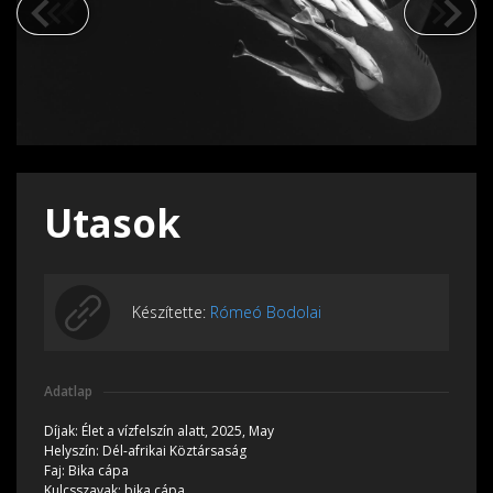
Utasok
Készítette:
Rómeó Bodolai
Adatlap
Díjak:
Élet a vízfelszín alatt, 2025, May
Helyszín:
Dél-afrikai Köztársaság
Faj:
Bika cápa
Kulcsszavak:
bika cápa