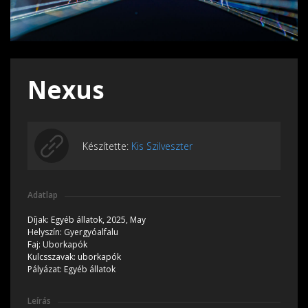
Nexus
Készítette:
Kis Szilveszter
Adatlap
Díjak:
Egyéb állatok, 2025, May
Helyszín:
Gyergyóalfalu
Faj:
Uborkapók
Kulcsszavak:
uborkapók
Pályázat:
Egyéb állatok
Leírás