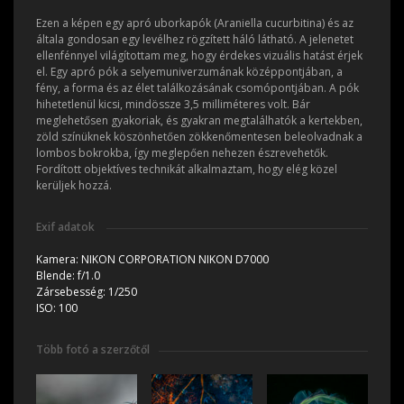
Ezen a képen egy apró uborkapók (Araniella cucurbitina) és az
általa gondosan egy levélhez rögzített háló látható. A jelenetet
ellenfénnyel világítottam meg, hogy érdekes vizuális hatást érjek
el. Egy apró pók a selyemuniverzumának középpontjában, a
fény, a forma és az élet találkozásának csomópontjában. A pók
hihetetlenül kicsi, mindössze 3,5 milliméteres volt. Bár
meglehetősen gyakoriak, és gyakran megtalálhatók a kertekben,
zöld színüknek köszönhetően zökkenőmentesen beleolvadnak a
lombos bokrokba, így meglepően nehezen észrevehetők.
Fordított objektíves technikát alkalmaztam, hogy elég közel
kerüljek hozzá.
Exif adatok
Kamera:
NIKON CORPORATION NIKON D7000
Blende:
f/1.0
Zársebesség:
1/250
ISO:
100
Több fotó a szerzőtől