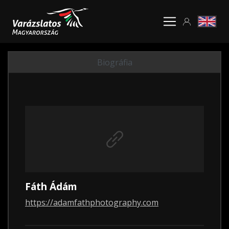
Biográfia
Fáth Ádám
https://adamfathphotography.com