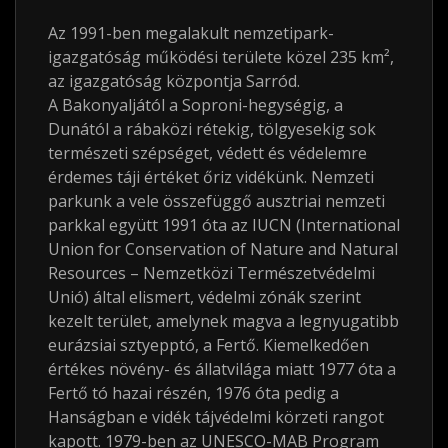
Az 1991-ben megalakult nemzetipark-
igazgatóság működési területe közel 235
km²
,
az igazgatóság központja Sarród.
A Bakonyaljától a Soproni-hegységig, a
Dunától a rábaközi rétekig, tölgyesekig sok
természeti szépséget, védett és védelemre
érdemes táji értéket őriz vidékünk. Nemzeti
parkunk a vele összefüggő ausztriai nemzeti
parkkal együtt 1991 óta az IUCN (International
Union for Conservation of Nature and Natural
Resources – Nemzetközi Természetvédelmi
Unió) által elismert, védelmi zónák szerint
kezelt terület, amelynek magva a legnyugatibb
eurázsiai sztyepptó, a Fertő. Kiemelkedően
értékes növény- és állatvilága miatt 1977 óta a
Fertő tó hazai részén, 1976 óta pedig a
Hanságban e vidék tájvédelmi körzeti rangot
kapott. 1979-ben az UNESCO-MAB Program