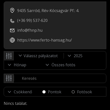
9435 Sarród, Rév-Kócsagvár Pf.: 4.
(+36 99) 537-620
info@fhnp.hu
https://www.ferto-hansag.hu/
Válassz pályázatot
Pontok
Fotósok
Nincs találat.