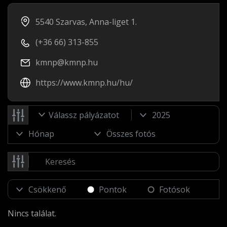
5540 Szarvas, Anna-liget 1.
(+36 66) 313-855
kmnp@kmnp.hu
https://www.kmnp.hu/hu/
Válassz pályázatot
Pontok
Fotósok
Nincs találat.