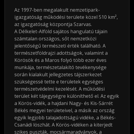
Az 1997-ben megalakult nemzetipark-
igazgatóság működési területe közel 510
km²
,
az igazgatóság központja Szarvas.
A Délkelet-Alföld sajátos hangulatú tájain
számtalan országos, sőt nemzetközi
jelentőségű természeti érték található. A
természetföldrajzi adottságok, valamint a
Körösök és a Maros folyó több ezer éves
munkája, természetalakító tevékenysége
során kialakult jellegzetes tájszerkezet
szükségessé tette e területek egységes
természetvédelmi kezelését. A működési
terület két tájegységre különíthető el. Az egyik
a Körös-vidék, a hajdani Nagy- és Kis-Sárrét
Békés megyei területeivel, a másik az ország
egyik legjobb talajadottságú vidéke, a Békés-
Csanádi löszhát. A Körös-vidéken a kiterjedt
szikes puszták, mocsármaradványok, a