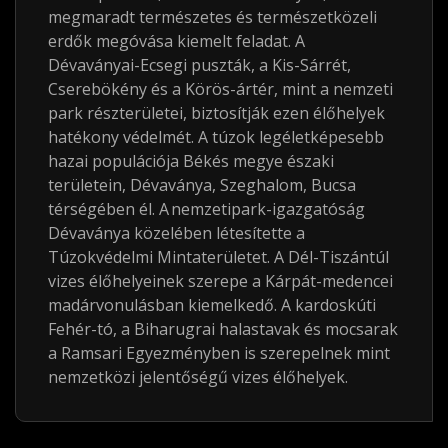
megmaradt természetes és természetközeli
erdők megóvása kiemelt feladat. A
Dévaványai-Ecsegi puszták, a Kis-Sárrét,
Cserebökény és a Körös-ártér, mint a nemzeti
park részterületei, biztosítják ezen élőhelyek
hatékony védelmét. A túzok legéletképesebb
hazai populációja Békés megye északi
területein, Dévaványa, Szeghalom, Bucsa
térségében él. A nemzetipark-igazgatóság
Dévaványa közelében létesítette a
Túzokvédelmi Mintaterületet. A Dél-Tiszántúl
vizes élőhelyeinek szerepe a Kárpát-medencei
madárvonulásban kiemelkedő. A kardoskúti
Fehér-tó, a Biharugrai halastavak és mocsarak
a Ramsari Egyezményben is szerepelnek mint
nemzetközi jelentőségű vizes élőhelyek.