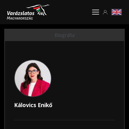
Biográfia
Kálovics Enikő