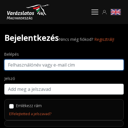
Bejelentkezés
Nincs még fiókod?
Regisztrálj!
Belépés
Jelszó
Emlékezz rám
Elfelejtetted a jelszavad?