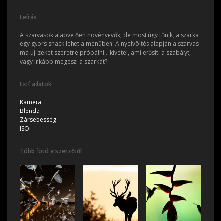
Leírás
A szarvasok alapvetően növényevők, de most úgy tűnik, a szarka
egy gyors snack lehet a menüben. A nyelvöltés alapján a szarvas
ma új ízeket szeretne próbálni… kivétel, ami erősíti a szabályt,
vagy inkább megeszi a szarkát?
Exif adatok
Kamera:
Blende:
Zársebesség:
ISO:
Több fotó a szerzőtől