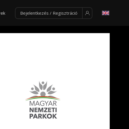
rek
Bejelentkezés / Regisztráció