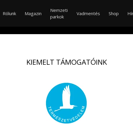
Nemzeti
Rólunk
Magazin
Vadmentés
Shop
Hí
parkok
KIEMELT TÁMOGATÓINK