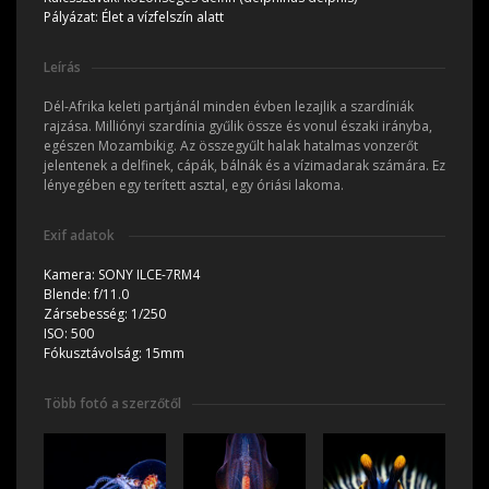
Pályázat:
Élet a vízfelszín alatt
Leírás
Dél-Afrika keleti partjánál minden évben lezajlik a szardíniák
rajzása. Milliónyi szardínia gyűlik össze és vonul északi irányba,
egészen Mozambikig. Az összegyűlt halak hatalmas vonzerőt
jelentenek a delfinek, cápák, bálnák és a vízimadarak számára. Ez
lényegében egy terített asztal, egy óriási lakoma.
Exif adatok
Kamera:
SONY ILCE-7RM4
Blende:
f/11.0
Zársebesség:
1/250
ISO:
500
Fókusztávolság:
15mm
Több fotó a szerzőtől