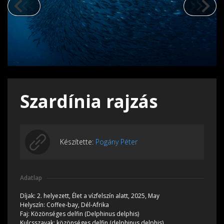
Szardínia rajzás
Készítette:
Pogány Péter
Adatlap
Díjak:
2. helyezett,
Élet a vízfelszín alatt, 2025, May
Helyszín:
Coffee-bay, Dél-Afrika
Faj:
Közönséges delfin (Delphinus delphis)
Kulcsszavak:
közönséges delfin (delphinus delphis)