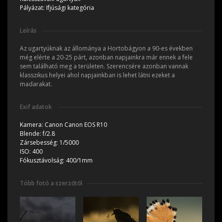
Pályázat:
Ifjúsági kategória
Leírás
Az ugartyúknak az állománya a Hortobágyon a 90-es években
még elérte a 20-25 párt, azonban napjainkra már ennek a fele
sem található meg a területen. Szerencsére azonban vannak
klasszikus helyei ahol napjainkban is lehet látni ezeket a
madarakat.
Exif adatok
Kamera:
Canon Canon EOS R10
Blende:
f/2.8
Zársebesség:
1/5000
ISO:
400
Fókusztávolság:
400/1mm
Több fotó a szerzőtől