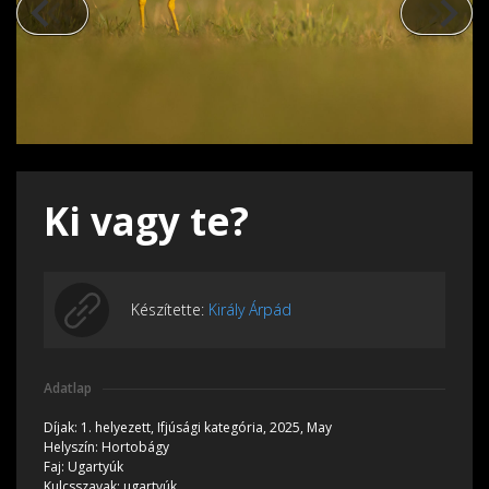
Ki vagy te?
Készítette:
Király Árpád
Adatlap
Díjak:
1. helyezett,
Ifjúsági kategória, 2025, May
Helyszín:
Hortobágy
Faj:
Ugartyúk
Kulcsszavak:
ugartyúk