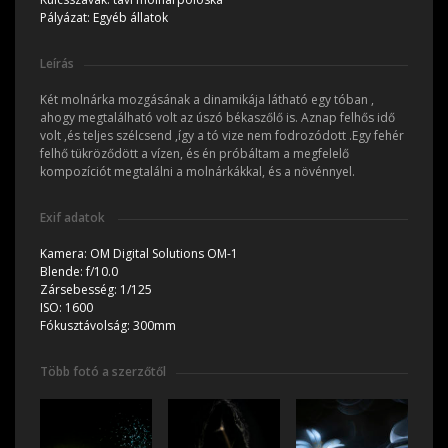
Pályázat:
Egyéb állatok
Leírás
Két molnárka mozgásának a dinamikája látható egy tóban ,
ahogy megtalálható volt az úszó békaszőlő is. Aznap felhős idő
volt ,és teljes szélcsend ,így a tó vize nem fodrozódott .Egy fehér
felhő tükröződött a vízen, és én próbáltam a megfelelő
kompozíciót megtalálni a molnárkákkal, és a növénnyel.
Exif adatok
Kamera:
OM Digital Solutions OM-1
Blende:
f/10.0
Zársebesség:
1/125
ISO:
1600
Fókusztávolság:
300mm
Több fotó a szerzőtől