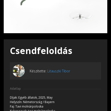
Csendfeloldás
Készítette:
Litauszki Tibor
Adatlap
Díjak:
Egyéb állatok, 2025, May
Helyszín:
Németország / Bayern
Faj:
Tavi molnárpoloska
Kulcsszavak:
tavi molnárpoloska