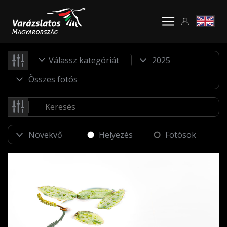
Válassz kategóriát
Helyezés
Fotósok