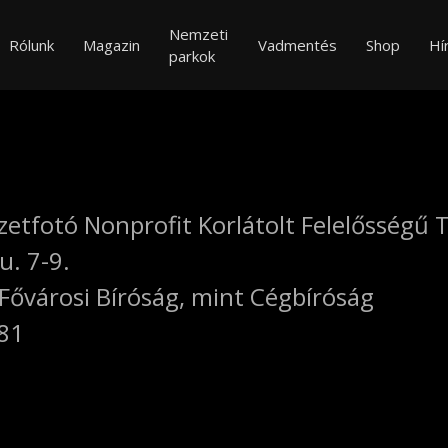
Nemzeti
Rólunk
Magazin
Vadmentés
Shop
Hí
parkok
etfotó Nonprofit Korlátolt Felelősségű 
u. 7-9.
 Fővárosi Bíróság, mint Cégbíróság
81