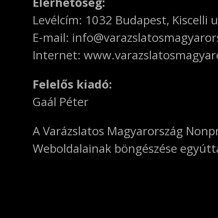
Elérhetőség:
Levélcím: 1032 Budapest, Kiscelli u
E-mail: info@varazslatosmagyaror
Internet: www.varazslatosmagyar
Felelős kiadó:
Gaál Péter
A Varázslatos Magyarország Nonprof
Weboldalainak böngészése egyúttal 