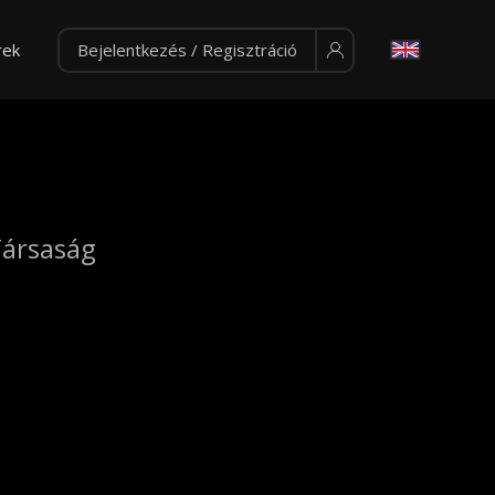
rek
Bejelentkezés / Regisztráció
Társaság