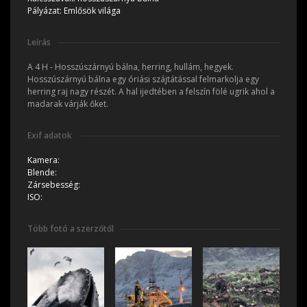
Pályázat:
Emlősök világa
Leírás
A 4 H - Hosszúszárnyú bálna, herring, hullám, hegyek.
Hosszúszárnyú bálna egy óriási szájtátással felmarkolja egy
herring raj nagy részét. A hal ijedtében a felszín fölé ugrik ahol a
madarak várják őket.
Exif adatok
Kamera:
Blende:
Zársebesség:
ISO:
Több fotó a szerzőtől