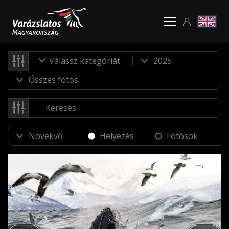
Válassz kategóriát
Helyezés
Fotósok