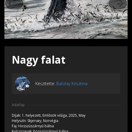
Nagy falat
Készítette:
Balotay Krisztina
Adatlap
Díjak:
1. helyezett,
Emlősök világa, 2025, May
Helyszín:
Skjervøy, Norvégia
Faj:
Hosszúszárnyú bálna
Kulcsszavak:
hosszúszárnyú bálna