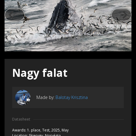
Nagy falat
Made by:
Balotay Krisztina
Datasheet
Awards:
1. place,
Test, 2025, May
Location:
Skjervøy, Norvégia