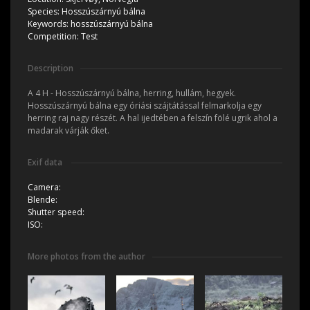
Species:
Hosszúszárnyú bálna
Keywords:
hosszúszárnyú bálna
Competition:
Test
Description
A 4 H - Hosszúszárnyú bálna, herring, hullám, hegyek.
Hosszúszárnyú bálna egy óriási szájtátással felmarkolja egy
herring raj nagy részét. A hal ijedtében a felszín fölé ugrik ahol a
madarak várják őket.
Exif data
Camera:
Blende:
Shutter speed:
ISO:
More photos from the author