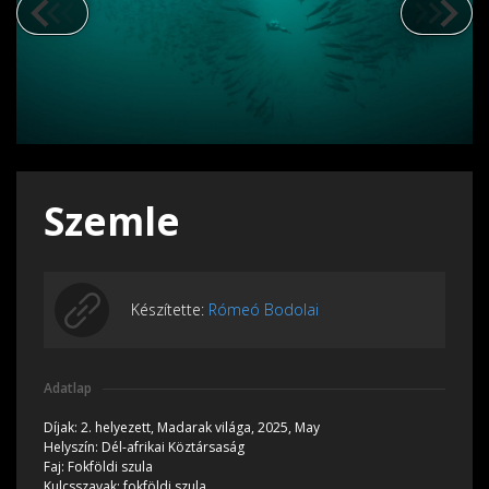
Szemle
Készítette:
Rómeó Bodolai
Adatlap
Díjak:
2. helyezett,
Madarak világa, 2025, May
Helyszín:
Dél-afrikai Köztársaság
Faj:
Fokföldi szula
Kulcsszavak:
fokföldi szula