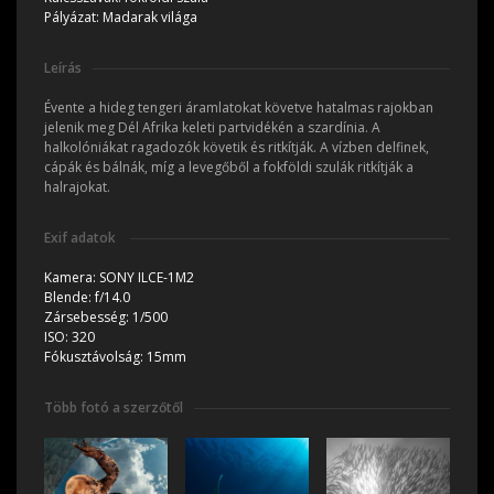
Pályázat:
Madarak világa
Leírás
Évente a hideg tengeri áramlatokat követve hatalmas rajokban
jelenik meg Dél Afrika keleti partvidékén a szardínia. A
halkolóniákat ragadozók követik és ritkítják. A vízben delfinek,
cápák és bálnák, míg a levegőből a fokföldi szulák ritkítják a
halrajokat.
Exif adatok
Kamera:
SONY ILCE-1M2
Blende:
f/14.0
Zársebesség:
1/500
ISO:
320
Fókusztávolság:
15mm
Több fotó a szerzőtől