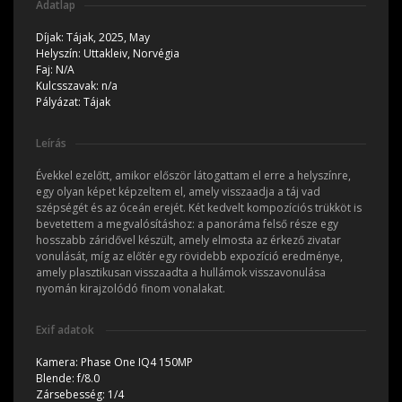
Adatlap
Díjak:
Tájak, 2025, May
Helyszín:
Uttakleiv, Norvégia
Faj:
N/A
Kulcsszavak:
n/a
Pályázat:
Tájak
Leírás
Évekkel ezelőtt, amikor először látogattam el erre a helyszínre,
egy olyan képet képzeltem el, amely visszaadja a táj vad
szépségét és az óceán erejét. Két kedvelt kompozíciós trükköt is
bevetettem a megvalósításhoz: a panoráma felső része egy
hosszabb záridővel készült, amely elmosta az érkező zivatar
vonulását, míg az előtér egy rövidebb expozíció eredménye,
amely plasztikusan visszaadta a hullámok visszavonulása
nyomán kirajzolódó finom vonalakat.
Exif adatok
Kamera:
Phase One IQ4 150MP
Blende:
f/8.0
Zársebesség:
1/4