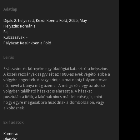
Adatlap
Díjak:
2. helyezett,
Kezünkben a Föld, 2025, May
Helyszín:
Románia
Faj:
-
Kulcsszavak:
-
Pályázat:
Kezünkben a Föld
Leírás
Szászavinc és környéke egy ökológiai katasztrófa helyszíne.
A közeli rézbányák zagyvizét az 1980-as évek végétől ebbe a
völgybe engedték. A zagy szintje a mai napig folyamatosan
nő, mivel a bánya még üzemel. A mérgező elegy az utolsó
völgyben található házakat is elárasztja. A házakat
pusztulásra ítélik, a lakónak nincs más lehetőségük, mint
hogy egyre magasabbra húzódnak a domboldalon, vagy
elköltöznek.
Exif adatok
Kamera:
Blende: