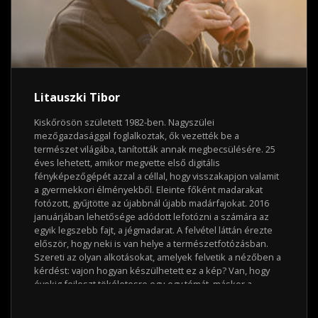
Litauszki Tibor
Kiskőrösön született 1982-ben. Nagyszülei
mezőgazdasággal foglalkoztak, ők vezették be a
természet világába, tanították annak megbecsülésére. 25
éves lehetett, amikor megvette első digitális
fényképezőgépét azzal a céllal, hogy visszakapjon valamit
a gyermekkori élményekből. Eleinte főként madarakat
fotózott, gyűjtötte az újabbnál újabb madárfajokat. 2016
januárjában lehetősége adódott lefotózni a számára az
egyik legszebb fajt, a jégmadarat. A felvétel láttán érezte
először, hogy neki is van helye a természetfotózásban.
Szereti az olyan alkotásokat, amelyek felvetik a nézőben a
kérdést: vajon hogyan készülhetett ez a kép? Van, hogy
évekig fejleszt tökéletesre egy-egy témát, máskor a
másodperc ezredrésze alatt készül el egy utánozhatatlan
pillanat. Úgy gondolja, hogy közvetett módon a