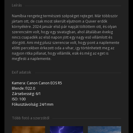
Leírás
Namíbia rengeteg természeti szépséget rejteget. Már többször
jártam ott, de csak most sikerült eljutnom a Quiver erdők
környékére. 2024 január első pár napját töltöttem ott, és olyan
szerencsém volt, hogy egy sivatagban, ahol általában évekig
nincs csapadék az első napon jött egy nagy eső villámlott és
dörgött. Ami még plusz szerencse volt, hogy pont a naplemente
előtti percekben érkezett oda a vihar, igy történhetett meg az
nagyon ritka pillanat, hogy villámlik, esik és még az eget is
megfesti a naplemente.
Exif adatok
Kamera:
Canon Canon EOS R5
Blende:
f/22.0
Zársebesség:
6/1
ISO:
100
Fókusztávolság:
24/1mm
Több fotó a szerzőtől