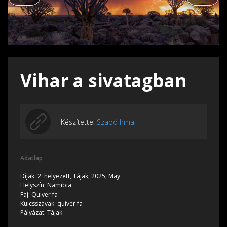
Vihar a sivatagban
Készítette:
Szabó Irma
Adatlap
Díjak:
2. helyezett,
Tájak, 2025, May
Helyszín:
Namibia
Faj:
Quiver fa
Kulcsszavak:
quiver fa
Pályázat:
Tájak