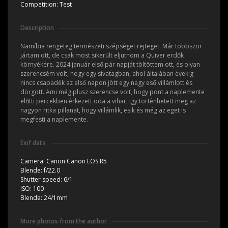
Competition:
Test
Description
Namíbia rengeteg természeti szépséget rejteget. Már többször
jártam ott, de csak most sikerült eljutnom a Quiver erdők
környékére. 2024 január első pár napját töltöttem ott, és olyan
szerencsém volt, hogy egy sivatagban, ahol általában évekig
nincs csapadék az első napon jött egy nagy eső villámlott és
dörgött. Ami még plusz szerencse volt, hogy pont a naplemente
előtti percekben érkezett oda a vihar, igy történhetett meg az
nagyon ritka pillanat, hogy villámlik, esik és még az eget is
megfesti a naplemente.
Exif data
Camera:
Canon Canon EOS R5
Blende:
f/22.0
Shutter speed:
6/1
ISO:
100
Blende:
24/1mm
More photos from the author