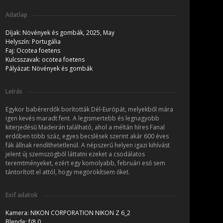
Adatlap
Díjak:
Növények és gombák, 2025, May
Helyszín:
Portugália
Faj:
Ocotea foetens
Kulcsszavak:
ocotea foetens
Pályázat:
Növények és gombák
Leírás
Egykor babérerdők borították Dél-Európát, melyekből mára
igen kevés maradt fent. A legismertebb és legnagyobb
kiterjedésű Madeirán található, ahol a méltán híres Fanal
erdőben több száz, egyes becslések szerint akár 600 éves
fák állnak rendíthetetlenül. A népszerű helyen igazi kihívást
jelent új szemszögből láttatni ezeket a csodálatos
teremtményeket, ezért egy komolyabb, februári eső sem
tántorított el attól, hogy megörökítsem őket.
Exif adatok
Kamera:
NIKON CORPORATION NIKON Z 6_2
Blende:
f/8.0