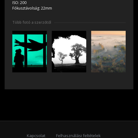
ISO:
200
Fókusztávolság:
22mm
Több fotó a szerzőtől
Kapcsolat
Felhasználási feltételek