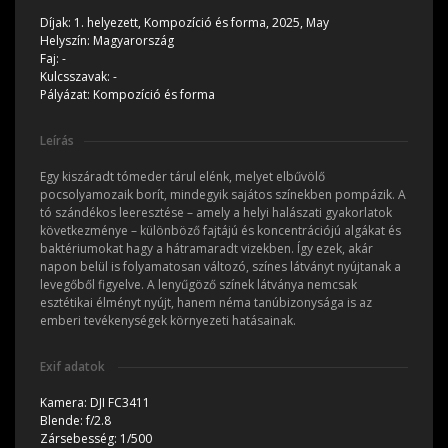
Díjak:
1. helyezett,
Kompozíció és forma, 2025, May
Helyszín:
Magyarország
Faj:
-
Kulcsszavak:
-
Pályázat:
Kompozíció és forma
Leírás
Egy kiszáradt tómeder tárul elénk, melyet elbűvölő
pocsolyamozaik borít, mindegyik sajátos színekben pompázik. A
tó szándékos leeresztése – amely a helyi halászati gyakorlatok
következménye – különböző fajtájú és koncentrációjú algákat és
baktériumokat hagy a hátramaradt vizekben. Így ezek, akár
napon belül is folyamatosan változó, színes látványt nyújtanak a
levegőből figyelve. A lenyűgöző színek látványa nemcsak
esztétikai élményt nyújt, hanem néma tanúbizonysága is az
emberi tevékenységek környezeti hatásainak.
Exif adatok
Kamera:
DJI FC3411
Blende:
f/2.8
Zársebesség:
1/500