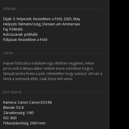
Adatlap
Díjak:
3. helyezett,
Kezünkben a Föld, 2025, May
Helyszín:
Németország, Diessen am Ammersee
Faj:
Pókháló
Kulcsszavak:
pókháló
Pályázat:
Kezünkben a Föld
Leírás
Hajnali fotózásra indultam egy októberi reggelen, mikor
piros volt a lámpa akkor vettem észre a ködben hogy a
lámpát körbe fonta a pók. Hihetettlen hogy sokszor ott van a
téma a szemünk előtt, csak észre kell venni.
Exif adatok
Kamera:
Canon Canon EOS R6
Blende:
f/2.8
Zársebesség:
1/60
ISO:
800
Fókusztávolság:
200/1mm