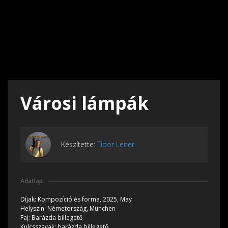
Városi lámpák
Készítette:
Tibor Leiter
Adatlap
Díjak:
Kompozíció és forma, 2025, May
Helyszín:
Németország, München
Faj:
Barázda billegető
Kulcsszavak:
barázda billegető