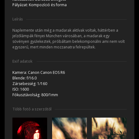
Pályázat:
Kompozíció és forma
Leírás
Naplemente után még a madarak aktívak voltak, háttérben a
jelzőlámpák fényei München városában, a madarak egy
sövényen gyülekeztek, próbáltam belekomponálni ami nem volt
egyszerű, mert minden mozzanatra felrepültek.
Exif adatok
Kamera:
Canon Canon EOS R6
Blende:
f/16.0
Zársebesség:
1/160
ISO:
1600
Fókusztávolság:
800/1mm
Több fotó a szerzőtől