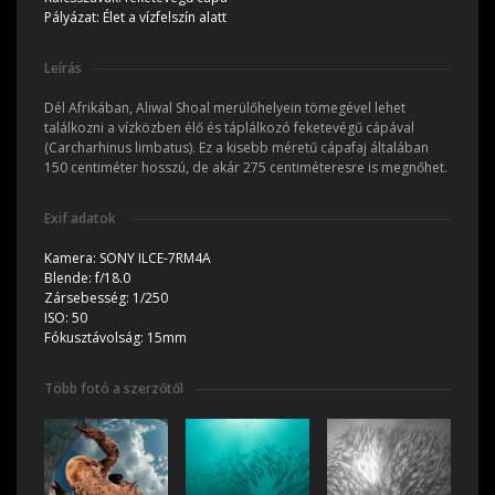
Pályázat:
Élet a vízfelszín alatt
Leírás
Dél Afrikában, Aliwal Shoal merülőhelyein tömegével lehet
találkozni a vízközben élő és táplálkozó feketevégű cápával
(Carcharhinus limbatus). Ez a kisebb méretű cápafaj általában
150 centiméter hosszú, de akár 275 centiméteresre is megnőhet.
Exif adatok
Kamera:
SONY ILCE-7RM4A
Blende:
f/18.0
Zársebesség:
1/250
ISO:
50
Fókusztávolság:
15mm
Több fotó a szerzőtől