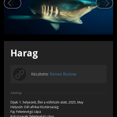
Harag
Készítette:
Rómeó Bodolai
Adatlap
Díjak:
1. helyezett,
Élet a vízfelszín alatt, 2025, May
Helyszín:
Dél-afrikai Köztársaság
Faj:
Feketevégű cápa
Kulcsszavak:
feketevégű cápa