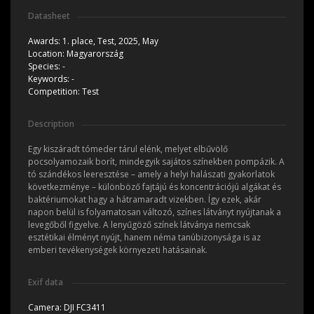
Datasheet
Awards:
1. place,
Test, 2025, May
Location:
Magyarország
Species:
-
Keywords:
-
Competition:
Test
Description
Egy kiszáradt tómeder tárul elénk, melyet elbűvölő
pocsolyamozaik borít, mindegyik sajátos színekben pompázik. A
tó szándékos leeresztése – amely a helyi halászati gyakorlatok
következménye – különböző fajtájú és koncentrációjú algákat és
baktériumokat hagy a hátramaradt vizekben. Így ezek, akár
napon belül is folyamatosan változó, színes látványt nyújtanak a
levegőből figyelve. A lenyűgöző színek látványa nemcsak
esztétikai élményt nyújt, hanem néma tanúbizonysága is az
emberi tevékenységek környezeti hatásainak.
Exif data
Camera:
DJI FC3411