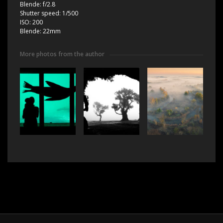
Blende:
f/2.8
Shutter speed:
1/500
ISO:
200
Blende:
22mm
More photos from the author